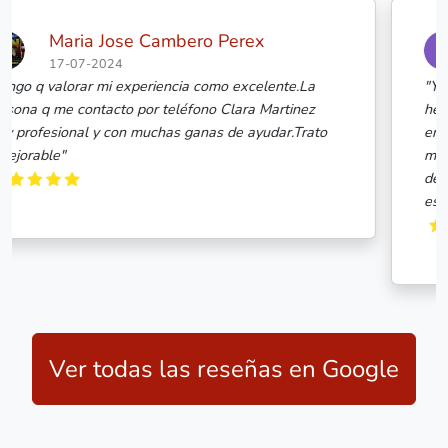
giulia zen
17-07-2024
La
"Yo no suelo compartir reseñas pero el trabajo que
ez
hecho Idílico Realty conmigo es de 10! Esther se
rato
encargó de mi búsqueda de piso para comprar, en 
momento me he sentido segura y respaldada, no h
desconfiado ni un momento (a pesar de lo que se
esc..."
Ver todas las reseñas en Google